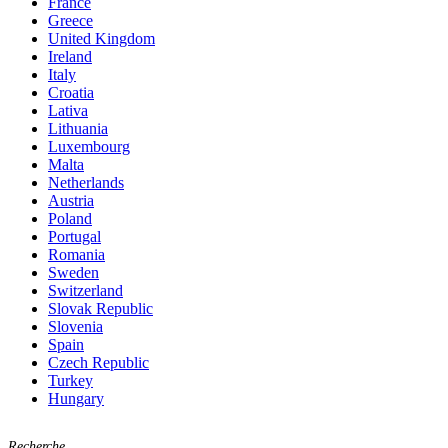
France
Greece
United Kingdom
Ireland
Italy
Croatia
Lativa
Lithuania
Luxembourg
Malta
Netherlands
Austria
Poland
Portugal
Romania
Sweden
Switzerland
Slovak Republic
Slovenia
Spain
Czech Republic
Turkey
Hungary
Recherche