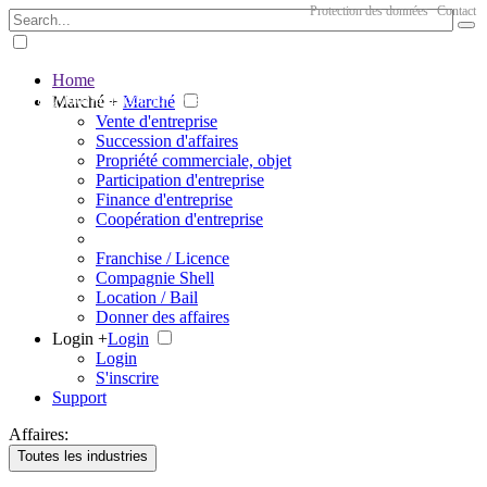
Protection des données
Contact
Home
The big marketplace for business
Marché +
Marché
Vente d'entreprise
Succession d'affaires
Propriété commerciale, objet
Participation d'entreprise
Finance d'entreprise
Coopération d'entreprise
Franchise / Licence
Compagnie Shell
Location / Bail
Donner des affaires
Login +
Login
Login
S'inscrire
Support
Affaires:
Toutes les industries