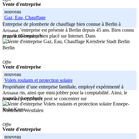
Vente d'entreprise
nouveau
Gaz, Eau, Chauffage
Entreprise de plomberie de chauffage bien connue à Berlin à
vendre L’entreprise est présente à Berlin depuis 45 ans. Bien connu
Artisanat
jusqu'à 10 employés
et particulièrement bien placé sur Internet. Dans
Kreisfreie Stadt Berlin
-----
Berlin
Offre
Vente d'entreprise
nouveau
Volets roulants et protection solaire
Propriétaire d’une entreprise familiale, employé expérimenté à
temps plein, ainsi que mini-jobber pour la comptabilité. Ainsi, le
Artisanat
jusqu'à 10 employés
nouveau propriétaire peut se concentrer sur
Ennepe-
-----
Ruhr-Kreis
Nordrhein-Westfalen
Offre
Vente d'entreprise
nouveau