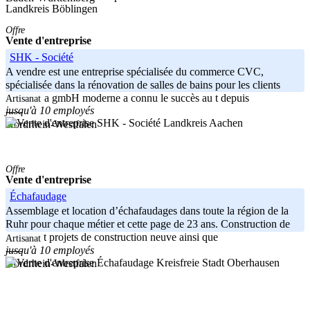
Landkreis Böblingen
Offre
Vente d'entreprise
SHK - Société
A vendre est une entreprise spécialisée du commerce CVC,
spécialisée dans la rénovation de salles de bains pour les clients
privés. La gmbH moderne a connu le succès au t depuis
Artisanat
jusqu'à 10 employés
-----
Landkreis Aachen
Nordrhein-Westfalen
Offre
Vente d'entreprise
Échafaudage
Assemblage et location d’échafaudages dans toute la région de la
Ruhr pour chaque métier et cette page de 23 ans. Construction de
coques et projets de construction neuve ainsi que
Artisanat
jusqu'à 10 employés
-----
Kreisfreie Stadt Oberhausen
Nordrhein-Westfalen