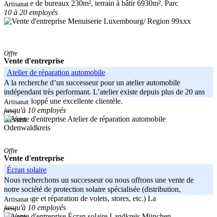
complexe de bureaux 230m², terrain à bâtir 6930m². Parc
Artisanat
10 à 20 employés
Luxembourg/ Region 99xxx
Offre
Vente d'entreprise
Atelier de réparation automobile
A la recherche d’un successeur pour un atelier automobile
indépendant très performant. L’atelier existe depuis plus de 20 ans
et a développé une excellente clientèle.
Artisanat
jusqu'à 10 employés
-----
Hessen
Odenwaldkreis
Offre
Vente d'entreprise
Écran solaire
Nous recherchons un successeur ou nous offrons une vente de
notre société de protection solaire spécialisée (distribution,
assemblage et réparation de volets, stores, etc.) La
Artisanat
jusqu'à 10 employés
-----
Landkreis München
Bayern