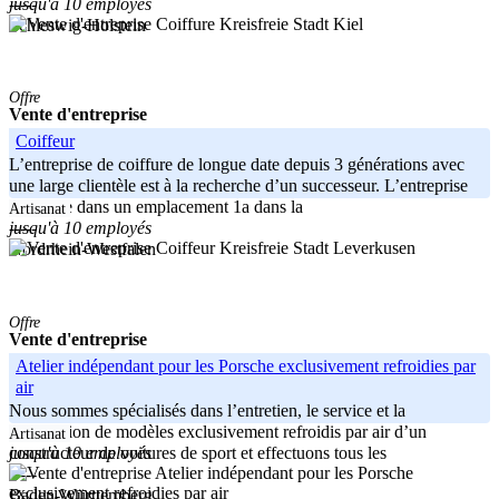
jusqu'à 10 employés
-----
Kreisfreie Stadt Kiel
Schleswig-Holstein
Offre
Vente d'entreprise
Coiffeur
L’entreprise de coiffure de longue date depuis 3 générations avec
une large clientèle est à la recherche d’un successeur. L’entreprise
est située dans un emplacement 1a dans la
Artisanat
jusqu'à 10 employés
-----
Kreisfreie Stadt Leverkusen
Nordrhein-Westfalen
Offre
Vente d'entreprise
Atelier indépendant pour les Porsche exclusivement refroidies par
air
Nous sommes spécialisés dans l’entretien, le service et la
restauration de modèles exclusivement refroidis par air d’un
Artisanat
jusqu'à 10 employés
constructeur de voitures de sport et effectuons tous les
-----
Baden-Württemberg