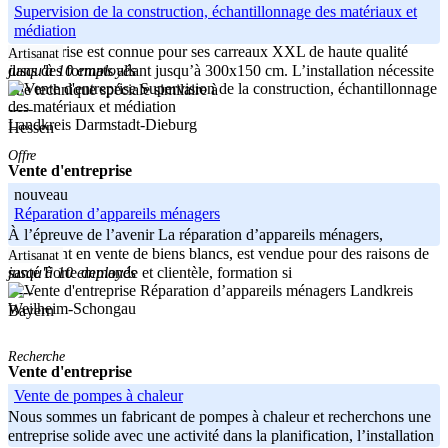
Supervision de la construction, échantillonnage des matériaux et
médiation
L’entreprise est connue pour ses carreaux XXL de haute qualité
Artisanat
jusqu'à 10 employés
dans des formats allant jusqu’à 300x150 cm. L’installation nécessite
une technique spéciale similaire à
-----
Landkreis Darmstadt-Dieburg
Hessen
Offre
Vente d'entreprise
nouveau
Réparation d’appareils ménagers
À l’épreuve de l’avenir La réparation d’appareils ménagers,
également en vente de biens blancs, est vendue pour des raisons de
Artisanat
jusqu'à 10 employés
santé Forte demande et clientèle, formation si
Landkreis
-----
Weilheim-Schongau
Bayern
Recherche
Vente d'entreprise
Vente de pompes à chaleur
Nous sommes un fabricant de pompes à chaleur et recherchons une
entreprise solide avec une activité dans la planification, l’installation