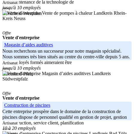
et la maintenance de la technologie de
Artisanat
jusqu'à 10 employés
-----
Landkreis Rhein-
Nordrhein-Westfalen
Kreis Neuss
Offre
Vente d'entreprise
Magasin d’aides auditives
Nous recherchons un successeur pour notre magasin spécialisé.
Nous sommes très bien situés au centre du centre-ville depuis 5 ans.
Des employés formés aimeraient être
Artisanat
jusqu'à 10 employés
-----
Landkreis
Rheinland-Pfalz
Südwestpfalz
Offre
Vente d'entreprise
Construction de piscines
Cette entreprise prospère dans le domaine de la construction de
piscines dispose de personnel qualifié en gestion de projet, gestion
de construction, service client, planification
Artisanat
10 à 20 employés
-----
Landkreis Bad Tölz-