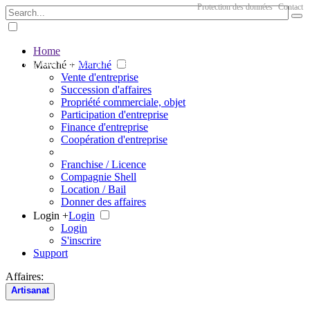
Protection des données
Contact
Home
The big marketplace for business
Marché +
Marché
Vente d'entreprise
Succession d'affaires
Propriété commerciale, objet
Participation d'entreprise
Finance d'entreprise
Coopération d'entreprise
Franchise / Licence
Compagnie Shell
Location / Bail
Donner des affaires
Login +
Login
Login
S'inscrire
Support
Affaires:
Artisanat