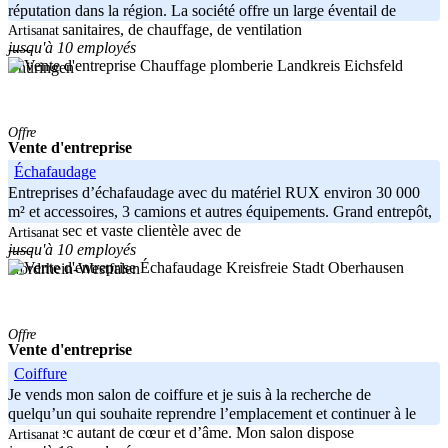
réputation dans la région. La société offre un large éventail de
services sanitaires, de chauffage, de ventilation
Artisanat
jusqu'à 10 employés
-----
Landkreis Eichsfeld
Thüringen
Offre
Vente d'entreprise
Échafaudage
Entreprises d’échafaudage avec du matériel RUX environ 30 000
m² et accessoires, 3 camions et autres équipements. Grand entrepôt,
matériel sec et vaste clientèle avec de
Artisanat
jusqu'à 10 employés
-----
Kreisfreie Stadt Oberhausen
Nordrhein-Westfalen
Offre
Vente d'entreprise
Coiffure
Je vends mon salon de coiffure et je suis à la recherche de
quelqu’un qui souhaite reprendre l’emplacement et continuer à le
gérer avec autant de cœur et d’âme. Mon salon dispose
Artisanat