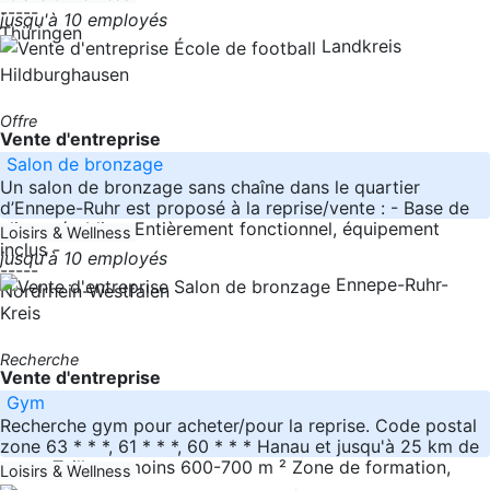
-----
jusqu'à 10 employés
Thüringen
Landkreis
Hildburghausen
Offre
Vente d'entreprise
Salon de bronzage
Un salon de bronzage sans chaîne dans le quartier
d’Ennepe-Ruhr est proposé à la reprise/vente : - Base de
clients établie – Entièrement fonctionnel, équipement
Loisirs & Wellness
inclus -
jusqu'à 10 employés
-----
Ennepe-Ruhr-
Nordrhein-Westfalen
Kreis
Recherche
Vente d'entreprise
Gym
Recherche gym pour acheter/pour la reprise. Code postal
zone 63 * * *, 61 * * *, 60 * * * Hanau et jusqu'à 25 km de
rayon Taille au moins 600-700 m ² Zone de formation,
Loisirs & Wellness