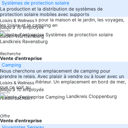
Systèmes de protection solaire
La production et la distribution de systèmes de
protection solaire mobiles avec supports
multifonctionnels pour la maison et le jardin, les voyages,
Loisirs & Wellness
les loisirs et le camping en
jusqu'à 10 employés
-----
Baden-Württemberg
Landkreis Ravensburg
Recherche
Vente d'entreprise
Camping
Nous cherchons un emplacement de camping pour
prendre le relais. Avec plaisir à vendre ou à louer avec un
nom de famille ultérieur. Un emplacement en bord de mer,
Loisirs & Wellness
que ce soit au
jusqu'à 10 employés
-----
Landkreis Cloppenburg
Niedersachsen
Offre
Vente d'entreprise
Voyagistes Segway