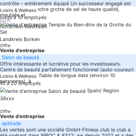
contrôle – entièrement équipé Un successeur engagé est
recherché pour notre grotte de sel de haute qualité,
Loisirs & Wellness
meublée et
jusqu'à 10 employés
-----
Nordrhein-Westfalen
Landkreis Borken
Offre
Vente d'entreprise
Salon de beauté
Offre intéressante et lucrative pour les investisseurs.
Centre de beauté parfaitement fonctionnel (auto-coureur)
avec une équipe fiable de longue date (environ 10
Loisirs & Wellness
personnes), à
10 à 20 employés
Spain/ Region
38xxx
Offre
Vente d'entreprise
aptitude
Les ventes sont une société GmbH-Fitness club le club a
été opérant dans WROC & #322; aw depuis 2002 et a des