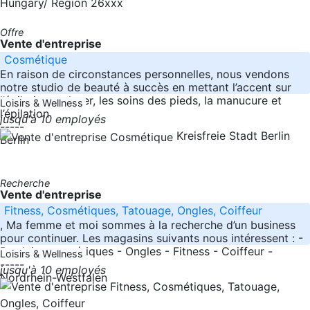
Hungary/ Region 26xxx
Offre
Vente d'entreprise
Cosmétique
En raison de circonstances personnelles, nous vendons
notre studio de beauté à succès en mettant l’accent sur
l’épilation au laser, les soins des pieds, la manucure et
Loisirs & Wellness
l’épilation
jusqu'à 10 employés
-----
Kreisfreie Stadt Berlin
Berlin
Recherche
Vente d'entreprise
Fitness, Cosmétiques, Tatouage, Ongles, Coiffeur
, Ma femme et moi sommes à la recherche d’un business
pour continuer. Les magasins suivants nous intéressent : -
Produits cosmétiques - Ongles - Fitness - Coiffeur -
Loisirs & Wellness
-----
jusqu'à 10 employés
Nordrhein-Westfalen