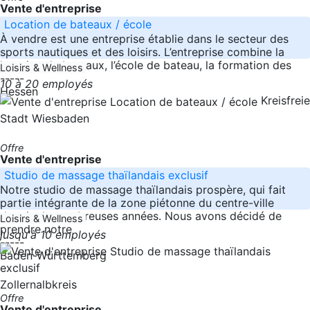
Vente d'entreprise
Location de bateaux / école
À vendre est une entreprise établie dans le secteur des
sports nautiques et des loisirs. L’entreprise combine la
location de bateaux, l’école de bateau, la formation des
Loisirs & Wellness
-----
10 à 20 employés
Hessen
Kreisfreie
Stadt Wiesbaden
Offre
Vente d'entreprise
Studio de massage thaïlandais exclusif
Notre studio de massage thaïlandais prospère, qui fait
partie intégrante de la zone piétonne du centre-ville
depuis de nombreuses années. Nous avons décidé de
Loisirs & Wellness
prendre notre
jusqu'à 10 employés
-----
Baden-Württemberg
Zollernalbkreis
Offre
Vente d'entreprise