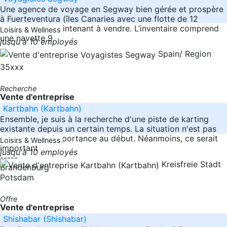
Une agence de voyage en Segway bien gérée et prospère
à Fuerteventura (îles Canaries avec une flotte de 12
Segways est maintenant à vendre. L’inventaire comprend
Loisirs & Wellness
une navette 9
jusqu'à 10 employés
Spain/ Region
35xxx
Recherche
Vente d'entreprise
Kartbahn (Kartbahn)
Ensemble, je suis à la recherche d'une piste de karting
existante depuis un certain temps. La situation n'est pas
d'une grande importance au début. Néanmoins, ce serait
Loisirs & Wellness
important
jusqu'à 10 employés
-----
Kreisfreie Stadt
Brandenburg
Potsdam
Offre
Vente d'entreprise
Shishabar (Shishabar)