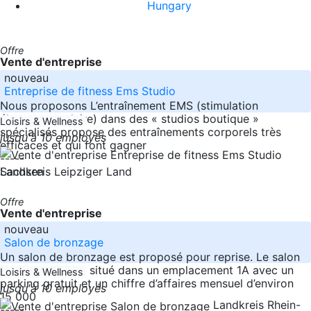
Hungary
Offre
Vente d'entreprise
nouveau
Entreprise de fitness Ems Studio
Nous proposons L’entraînement EMS (stimulation
électromusculaire) dans des « studios boutique »
Loisirs & Wellness
spécialisés propose des entraînements corporels très
jusqu'à 10 employés
efficaces et qui font gagner
-----
Sachsen
Landkreis Leipziger Land
Offre
Vente d'entreprise
nouveau
Salon de bronzage
Un salon de bronzage est proposé pour reprise. Le salon
de bronzage est situé dans un emplacement 1A avec un
Loisirs & Wellness
parking gratuit et un chiffre d’affaires mensuel d’environ
jusqu'à 10 employés
15 000
Landkreis Rhein-
-----