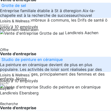
Grotte de sel
Entreprise familiale établie à St ä dteregion Aix-la-
chapelle est à la recherche de successeur/nouvel
opérateur Les nombreux ä communs, les Drifs de santé ö
Loisirs & Wellness
-----
jusqu'à 10 employés
Nordrhein-Westfalen
Landkreis Aachen
Offre
Vente d'entreprise
Studio de peinture en céramique
La peinture en céramique devient de plus en plus
populaire. Les activités de loisir sont réalisées par des
clients de tous âges, principalement des femmes et des
Loisirs & Wellness
enfants. Notre
jusqu'à 10 employés
-----
Bayern
Landkreis Ebersberg
Recherche
Vente d'entreprise