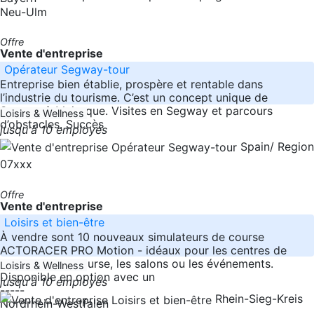
Neu-Ulm
Offre
Vente d'entreprise
Opérateur Segway-tour
Entreprise bien établie, prospère et rentable dans
l’industrie du tourisme. C’est un concept unique de
Segway à Majorque. Visites en Segway et parcours
Loisirs & Wellness
d’obstacles. Succès
jusqu'à 10 employés
Spain/ Region
07xxx
Offre
Vente d'entreprise
Loisirs et bien-être
À vendre sont 10 nouveaux simulateurs de course
ACTORACER PRO Motion - idéaux pour les centres de
simulation de course, les salons ou les événements.
Loisirs & Wellness
Disponible en option avec un
jusqu'à 10 employés
-----
Rhein-Sieg-Kreis
Nordrhein-Westfalen