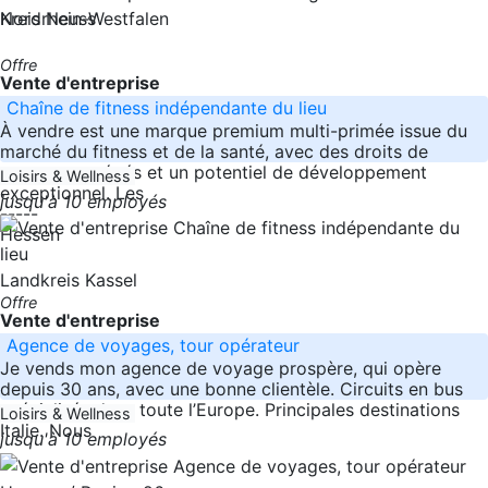
Nordrhein-Westfalen
Kreis Neuss
Offre
Vente d'entreprise
Chaîne de fitness indépendante du lieu
À vendre est une marque premium multi-primée issue du
marché du fitness et de la santé, avec des droits de
marque protégés et un potentiel de développement
Loisirs & Wellness
exceptionnel. Les
jusqu'à 10 employés
-----
Hessen
Landkreis Kassel
Offre
Vente d'entreprise
Agence de voyages, tour opérateur
Je vends mon agence de voyage prospère, qui opère
depuis 30 ans, avec une bonne clientèle. Circuits en bus
spécialisés dans toute l’Europe. Principales destinations
Loisirs & Wellness
Italie. Nous
jusqu'à 10 employés