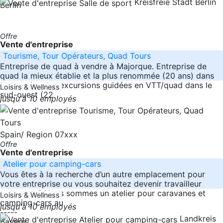
Kreisfreie Stadt Berlin
Berlin
Offre
Vente d'entreprise
Tourisme, Tour Opérateurs, Quad Tours
Entreprise de quad à vendre à Majorque. Entreprise de
quad la mieux établie et la plus renommée (20 ans) dans
le domaine des excursions guidées en VTT/quad dans le
Loisirs & Wellness
sud-ouest (22
jusqu'à 10 employés
Spain/ Region 07xxx
Offre
Vente d'entreprise
Atelier pour camping-cars
Vous êtes à la recherche d’un autre emplacement pour
votre entreprise ou vous souhaitez devenir travailleur
autonome? Nous sommes un atelier pour caravanes et
Loisirs & Wellness
camping-cars au
jusqu'à 10 employés
-----
Landkreis
Bayern