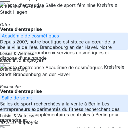
-----
Kreisfreie
Nordrhein-Westfalen
Stadt Hagen
Offre
Vente d'entreprise
Académie de cosmétiques
Depuis 2007, notre boutique est située au cœur de la
belle ville de l'eau Brandebourg an der Havel. Notre
studio offre de nombreux services cosmétiques et
Loisirs & Wellness
dispose d'une grande
jusqu'à 10 employés
-----
Kreisfreie
Brandenburg
Stadt Brandenburg an der Havel
Recherche
Vente d'entreprise
Salle de sport
Salles de sport recherchées à la vente à Berlin Les
entrepreneurs expérimentés du fitness recherchent des
salles de sport supplémentaires centrales à Berlin pour
Loisirs & Wellness
reprendre et
10 à 20 employés
-----