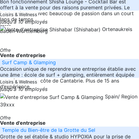
Bon fonctionnement Shisha Lounge - Cocktail Bar est
offert à la vente pour des raisons purement privées. Le
bar est devenu avec beaucoup de passion dans un court
Loisirs & Wellness
laps de temps
jusqu'à 10 employés
-----
Ortenaukreis
Baden-Württemberg
Offre
Vente d'entreprise
Surf Camp & Glamping
Occasion unique de reprendre une entreprise établie avec
une âme : école de surf + glamping, entièrement équipée
et opérant sur la côte de Cantabrie. Plus de 15 ans
Loisirs & Wellness
d’expérience,
jusqu'à 10 employés
Spain/ Region
39xxx
Offre
Vente d'entreprise
Temple du Bien-être de la Grotte du Sel
Grotte de sel établie & studio HYPOXIA pour la prise de