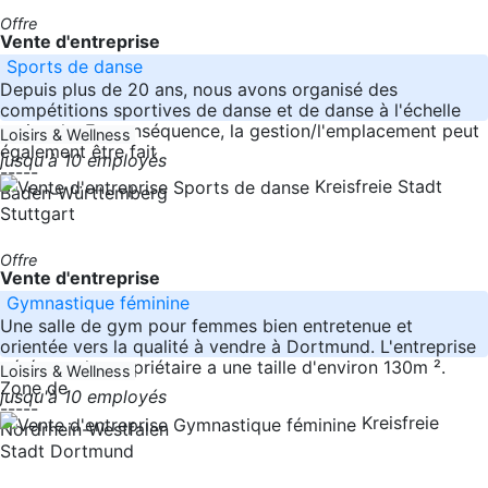
Offre
Vente d'entreprise
Sports de danse
Depuis plus de 20 ans, nous avons organisé des
compétitions sportives de danse et de danse à l'échelle
nationale. En conséquence, la gestion/l'emplacement peut
Loisirs & Wellness
également être fait
jusqu'à 10 employés
-----
Kreisfreie Stadt
Baden-Württemberg
Stuttgart
Offre
Vente d'entreprise
Gymnastique féminine
Une salle de gym pour femmes bien entretenue et
orientée vers la qualité à vendre à Dortmund. L'entreprise
gérée par le propriétaire a une taille d'environ 130m ².
Loisirs & Wellness
Zone de
jusqu'à 10 employés
-----
Kreisfreie
Nordrhein-Westfalen
Stadt Dortmund