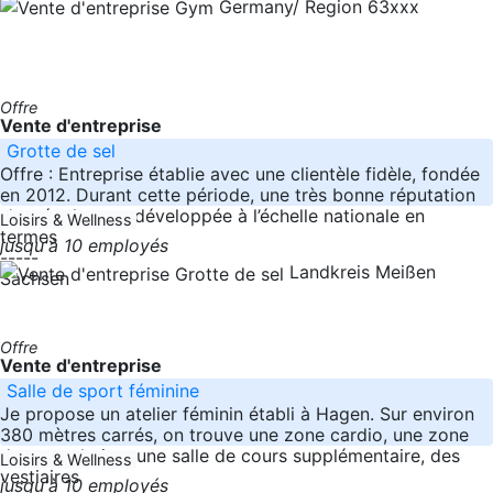
Germany/ Region 63xxx
Offre
Vente d'entreprise
Grotte de sel
Offre : Entreprise établie avec une clientèle fidèle, fondée
en 2012. Durant cette période, une très bonne réputation
s’est également développée à l’échelle nationale en
Loisirs & Wellness
termes
jusqu'à 10 employés
-----
Landkreis Meißen
Sachsen
Offre
Vente d'entreprise
Salle de sport féminine
Je propose un atelier féminin établi à Hagen. Sur environ
380 mètres carrés, on trouve une zone cardio, une zone
de musculation, une salle de cours supplémentaire, des
Loisirs & Wellness
vestiaires
jusqu'à 10 employés