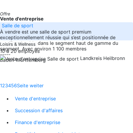
Offre
Vente d'entreprise
Salle de sport
À vendre est une salle de sport premium
exceptionnellement réussie qui s’est positionnée de
manière durable dans le segment haut de gamme du
Loisirs & Wellness
segment. Avec environ 1 100 membres
10 à 20 employés
-----
Landkreis Heilbronn
Baden-Württemberg
1
2
3
4
5
6
Seite weiter
Vente d'entreprise
Succession d'affaires
Finance d'entreprise