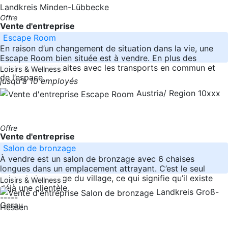
Landkreis Minden-Lübbecke
Offre
Vente d'entreprise
Escape Room
En raison d’un changement de situation dans la vie, une
Escape Room bien située est à vendre. En plus des
connexions parfaites avec les transports en commun et
Loisirs & Wellness
de l’espace
jusqu'à 10 employés
Austria/ Region 10xxx
Offre
Vente d'entreprise
Salon de bronzage
À vendre est un salon de bronzage avec 6 chaises
longues dans un emplacement attrayant. C’est le seul
salon de bronzage du village, ce qui signifie qu’il existe
Loisirs & Wellness
déjà une clientèle
Landkreis Groß-
-----
Gerau
Hessen