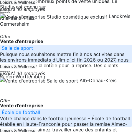
développé de nombreux points de vente uniques. Le
Loisirs & Wellness
Studio est connu sur
jusqu'à 10 employés
-----
Landkreis
Rheinland-Pfalz
Germersheim
Offre
Vente d'entreprise
Salle de sport
Puisque nous souhaitons mettre fin à nos activités dans
les environs immédiats d’Ulm d’ici fin 2026 ou 2027, nous
proposons notre clientèle pour la reprise. Des clients
Loisirs & Wellness
-----
jusqu'à 10 employés
Baden-Württemberg
Alb-Donau-Kreis
Offre
Vente d'entreprise
École de football
Votre chance dans le football jeunesse – École de football
établie en Haute-Franconie pour passer la remise Aimez-
vous le football, aimez travailler avec des enfants et
Loisirs & Wellness