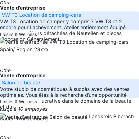
Offre
Vente d'entreprise
VW T3 Location de camping-cars
VW T3 Location de camper y compris 7 VW T3 et 2
encore pour l'achèvement. Atelier entièrement équipé
rangement pièces détachées de Neuteilen et pièces
Loisirs & Wellness
d'occasion Généralement
Spain/ Region 29xxx
Offre
Vente d'entreprise
Salon de beauté
Votre studio de cosmétiques à succès avec des ventes
optimales. Vous êtes à la recherche d’une opportunité
d’investissement lucrative dans le domaine de la beauté
Loisirs & Wellness
et du
jusqu'à 10 employés
-----
Landkreis Biberach
Baden-Württemberg
Offre