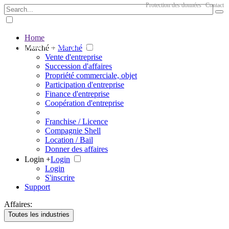
Protection des données
Contact
Home
The big marketplace for business
Marché +
Marché
Vente d'entreprise
Succession d'affaires
Propriété commerciale, objet
Participation d'entreprise
Finance d'entreprise
Coopération d'entreprise
Franchise / Licence
Compagnie Shell
Location / Bail
Donner des affaires
Login +
Login
Login
S'inscrire
Support
Affaires:
Toutes les industries