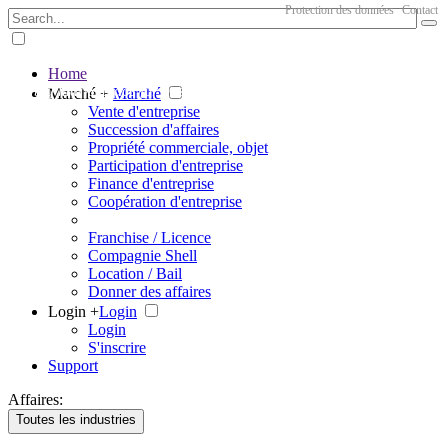
Protection des données
Contact
Home
The big marketplace for business
Marché +
Marché
Vente d'entreprise
Succession d'affaires
Propriété commerciale, objet
Participation d'entreprise
Finance d'entreprise
Coopération d'entreprise
Franchise / Licence
Compagnie Shell
Location / Bail
Donner des affaires
Login +
Login
Login
S'inscrire
Support
Affaires:
Toutes les industries