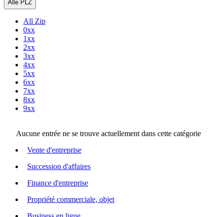
Alle PLZ
All Zip
0xx
1xx
2xx
3xx
4xx
5xx
6xx
7xx
8xx
9xx
Aucune entrée ne se trouve actuellement dans cette catégorie
Vente d'entreprise
Succession d'affaires
Finance d'entreprise
Propriété commerciale, objet
Business en ligne