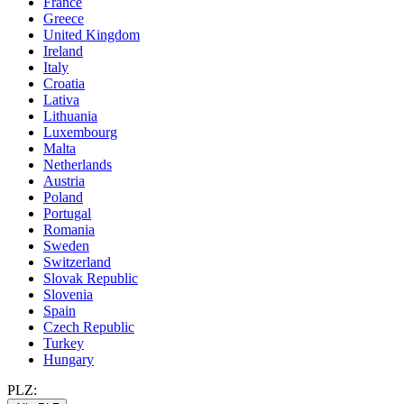
France
Greece
United Kingdom
Ireland
Italy
Croatia
Lativa
Lithuania
Luxembourg
Malta
Netherlands
Austria
Poland
Portugal
Romania
Sweden
Switzerland
Slovak Republic
Slovenia
Spain
Czech Republic
Turkey
Hungary
PLZ: