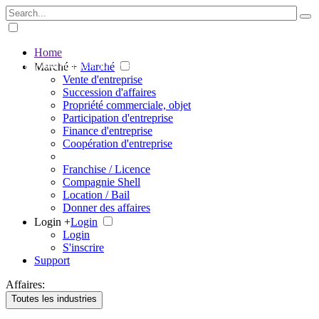
Home
The big marketplace for business
Marché +
Marché
Vente d'entreprise
Succession d'affaires
Propriété commerciale, objet
Participation d'entreprise
Finance d'entreprise
Coopération d'entreprise
Franchise / Licence
Compagnie Shell
Location / Bail
Donner des affaires
Login +
Login
Login
S'inscrire
Support
Affaires:
Toutes les industries