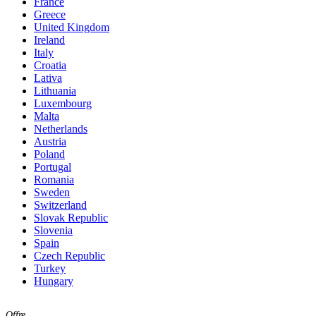
France
Greece
United Kingdom
Ireland
Italy
Croatia
Lativa
Lithuania
Luxembourg
Malta
Netherlands
Austria
Poland
Portugal
Romania
Sweden
Switzerland
Slovak Republic
Slovenia
Spain
Czech Republic
Turkey
Hungary
Offre