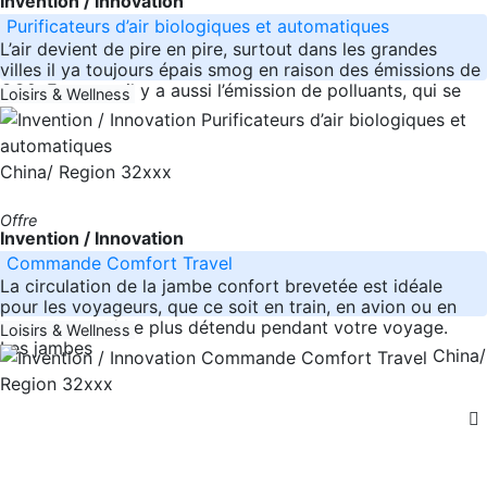
Invention / Innovation
Purificateurs d’air biologiques et automatiques
L’air devient de pire en pire, surtout dans les grandes
villes il ya toujours épais smog en raison des émissions de
CO2. En outre, il y a aussi l’émission de polluants, qui se
Loisirs & Wellness
China/ Region 32xxx
Offre
Invention / Innovation
Commande Comfort Travel
La circulation de la jambe confort brevetée est idéale
pour les voyageurs, que ce soit en train, en avion ou en
voiture, pour être plus détendu pendant votre voyage.
Loisirs & Wellness
Les jambes
China/
Region 32xxx