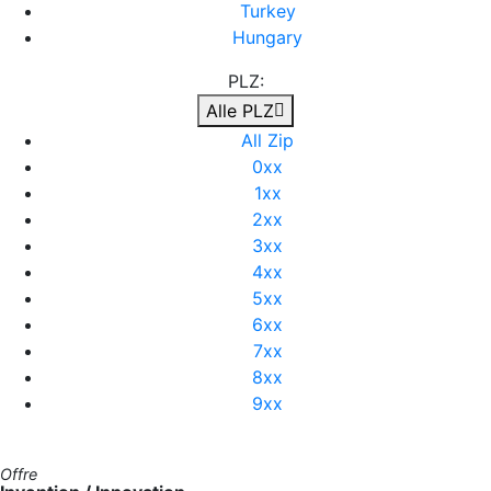
Turkey
Hungary
PLZ:
Alle PLZ
All Zip
0xx
1xx
2xx
3xx
4xx
5xx
6xx
7xx
8xx
9xx
Offre