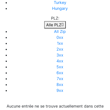
Turkey
Hungary
PLZ:
Alle PLZ
All Zip
0xx
1xx
2xx
3xx
4xx
5xx
6xx
7xx
8xx
9xx
Aucune entrée ne se trouve actuellement dans cette