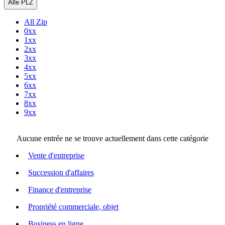
Alle PLZ
All Zip
0xx
1xx
2xx
3xx
4xx
5xx
6xx
7xx
8xx
9xx
Aucune entrée ne se trouve actuellement dans cette catégorie
Vente d'entreprise
Succession d'affaires
Finance d'entreprise
Propriété commerciale, objet
Business en ligne