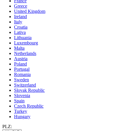
France
Greece
United Kingdom
Ireland
Italy
Croatia
Lativa
Lithuania
Luxembourg
Malta
Netherlands
Austria
Poland
Portugal
Romania
Sweden
Switzerland
Slovak Republic
Slovenia
Spain
Czech Republic
Turkey
Hungary
PLZ: