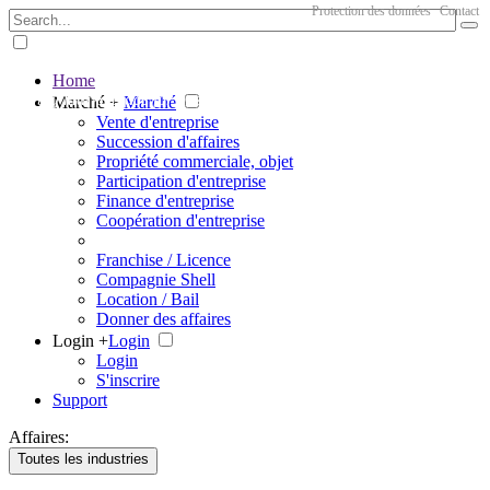
Protection des données
Contact
Home
The big marketplace for business
Marché +
Marché
Vente d'entreprise
Succession d'affaires
Propriété commerciale, objet
Participation d'entreprise
Finance d'entreprise
Coopération d'entreprise
Franchise / Licence
Compagnie Shell
Location / Bail
Donner des affaires
Login +
Login
Login
S'inscrire
Support
Affaires:
Toutes les industries