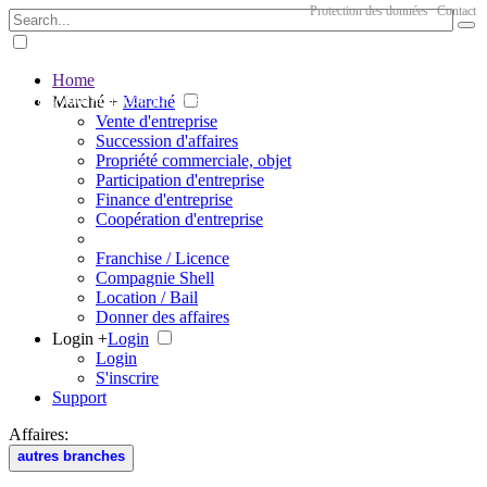
Protection des données
Contact
Home
The big marketplace for business
Marché +
Marché
Vente d'entreprise
Succession d'affaires
Propriété commerciale, objet
Participation d'entreprise
Finance d'entreprise
Coopération d'entreprise
Franchise / Licence
Compagnie Shell
Location / Bail
Donner des affaires
Login +
Login
Login
S'inscrire
Support
Affaires:
autres branches