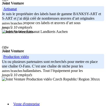
Joint Venture
Artisanat
Je suis le propriétaire des labels haut de gamme BANKSY-ART et
S-ART et j’ai déjà créé de nombreuses œuvres d’art originales
parmi eux. Je propose ces labels et œuvres d’art sous
autres branches
jusqu'à 10 employés
-----
Landkreis Aachen
Nordrhein-Westfalen
Offre
Joint Venture
Production vidéo
Un ou plusieurs partenaires sont recherchés pour mettre en place
une chaîne O-Fans. C’est une chaîne de niche pour les
transexuelles thaïlandaises. Tout l’équipement pour les
autres branches
jusqu'à 10 employés
Czech Republic/ Region 30xxx
Vente d'entreprise