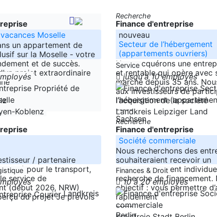
Recherche
treprise
Finance d'entreprise
 vacances Moselle
nouveau
Secteur de l’hébergement
dans un appartement de
(appartements ouvriers)
usif sur la Moselle - votre
ndement et de succès.
Nous acquérons une entrepr
Service
d’un projet extraordinaire
et rentable qui opère avec 
 employés
jusqu'à 10 employés
une
marché depuis 35 ans. No
aux investisseurs de partici
lz
l’acquisition de la société
-----
yen-Koblenz
Landkreis Leipziger Land
Sachsen
Recherche
treprise
Finance d'entreprise
Société commerciale
Nous recherchons des entre
estisseur / partenaire
souhaiteraient recevoir un
cherché pour le transport,
accompagnement individuel
gistique
Finances & Droit
 le service de
recherche de financement. 
 employés
10 à 20 employés
t (début 2026, NRW)
objectif : vous permettre d
Landkreis
çu du projet Je prévois
rapidement
-----
Berlin
Kreisfreie Stadt Berlin