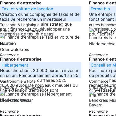
Finance d'entreprise
Finance d'en
Taxi et voiture de location
Ferme bio
Création d’une compagnie de taxis et de
Une entrepris
taxis Je recherche un investisseur
fonctionnant 
engagé ou un partenaire stratégique
l’agriculture 
Transport & Logistique
autres branch
pour financer et co-développer une
investisseur o
jusqu'à 10 employés
entreprise de taxi et de taxi
pour acheter 
Landkreis Ni
-----
-----
Hessen
Niedersachse
Odenwaldkreis
Recherche
Recherche
Finance d'entreprise
Finance d'en
Hébergement
Conseil en 
Nous cherchons 20 000 euros à investir
Pour notre por
en un an. Remboursement après 1 an 25
de produits a
000 euros. Chiffre d’affaires 2025
nous sommes
Gastronomie & Hôtel
Commerce
165000 euros De nouveaux meubles ou
recherche d’i
jusqu'à 10 employés
jusqu'à 10
une extension d’entrepôt sont
d’investisseu
-----
à la
Niedersachsen
-----
Landkreis Goslar
Landkreis M
Bayern
Recherche
Recherche
Finance d'entreprise
Finance d'en