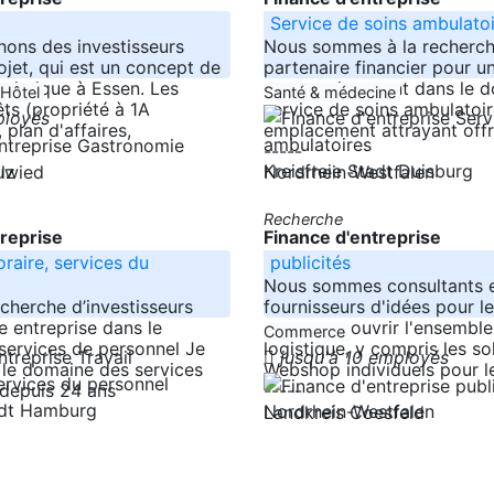
Service de soins ambulato
ons des investisseurs
Nous sommes à la recherch
ojet, qui est un concept de
partenaire financier pour u
siatique à Essen. Les
start-up innovant dans le 
 Hôtel
Santé & médecine
êts (propriété à 1A
service de soins ambulatoir
ployés
plan d'affaires,
emplacement attrayant off
-----
Kreisfreie Stadt Duisburg
lz
Nordrhein-Westfalen
euwied
Recherche
treprise
Finance d'entreprise
raire, services du
publicités
Nous sommes consultants 
echerche d’investisseurs
fournisseurs d'idées pour le
e entreprise dans le
pouvons couvrir l'ensemble
Commerce
services de personnel Je
logistique, y compris les so
jusqu'à 10 employés
s le domaine des services
Webshop individuels pour l
depuis 24 ans
-----
tadt Hamburg
Nordrhein-Westfalen
Landkreis Coesfeld