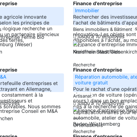
treprise
Finance d'entreprise
Immobilier
e agricole innovante
Rechercher des investisseu
selon les principes de
l'achat de bâtiments d'app
biologique recherche un
quitte les propriétés nécess
es
Biens immobiliers & Bâtiment
u un partenaire silencieux
rénovation. Les objets sont
jusqu'à 10 employés
des terres,
disponibles à l'achat, au m
enburg (Weser)
-----
n
Nordrhein-Westfalen
Kreisfreie Stadt Gelsenkir
Recherche
treprise
Finance d'entreprise
M&A
Réparation automobile, ate
voiture gratuit
tefeuille d’entreprises et
ttrayant en Allemagne,
Pour le rachat d'une opérat
 constamment à la
réparation de voiture (opér
Artisanat
nvestisseurs et
cours.) dans un bon emplac
 employés
jusqu'à 10 employés
rs solvables. Nous sommes
suis à la recherche de gain
capital/actionnaires pour l
-----
ünchen
Baden-Württemberg
Ortenaukreis
Recherche
treprise
Finance d'entreprise