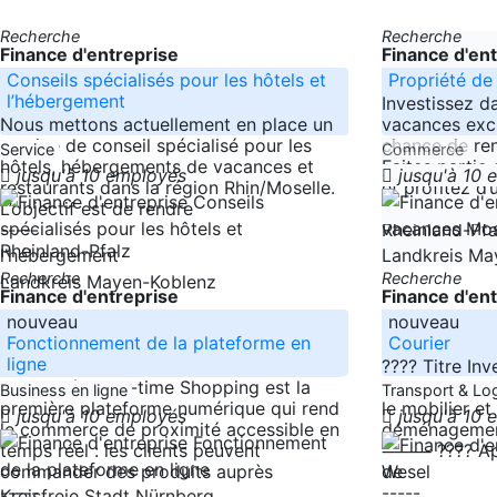
Recherche
Recherche
Finance d'entreprise
Finance d'en
Conseils spécialisés pour les hôtels et
Propriété de
l’hébergement
Investissez 
Nous mettons actuellement en place un
vacances excl
service de conseil spécialisé pour les
chance de re
Service
Commerce
hôtels, hébergements de vacances et
Faites partie 
jusqu'à 10 employés
jusqu'à 10
restaurants dans la région Rhin/Moselle.
et profitez d’
L’objectif est de rendre
-----
-----
Rheinland-Pfa
Rheinland-Pfalz
Landkreis Ma
Recherche
Recherche
Landkreis Mayen-Koblenz
Finance d'entreprise
Finance d'en
nouveau
nouveau
Fonctionnement de la plateforme en
Courier
ligne
???? Titre Inv
???? L’idée Real-time Shopping est la
silencieux re
Business en ligne
Transport & Lo
première plateforme numérique qui rend
le mobilier et
jusqu'à 10 employés
jusqu'à 10
le commerce de proximité accessible en
déménagemen
temps réel : les clients peuvent
⸻ ???? Aper
commander des produits auprès
de
Wesel
-----
-----
Kreisfreie Stadt Nürnberg