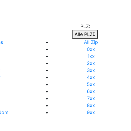
PLZ:
Alle PLZ
ns
All Zip
a
0xx
1xx
2xx
k
3xx
y
4xx
5xx
6xx
7xx
8xx
gdom
9xx