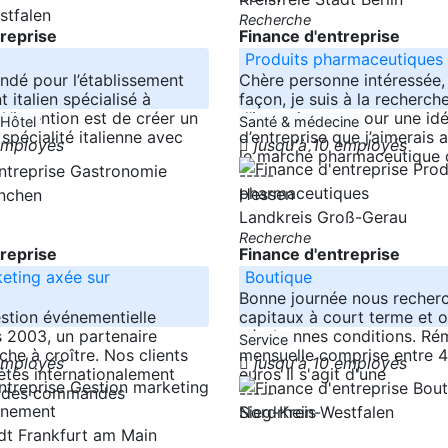
stfalen
Recherche
treprise
Finance d'entreprise
Produits pharmaceutiques
dé pour l’établissement
Chère personne intéressée,
t italien spécialisé à
façon, je suis à la recherch
L’intention est de créer un
d’investisseurs pour une id
 Hôtel
Santé & médecine
spécialité italienne avec
d’entreprise que j’aimerais 
 employés
jusqu'à 10 employés
le marché pharmaceutique 
-----
Hessen
ünchen
Landkreis Groß-Gerau
Recherche
treprise
Finance d'entreprise
eting axée sur
Boutique
Bonne journée nous recher
stion événementielle
capitaux à court terme et o
s 2003, un partenaire
très bonnes conditions. Ré
Service
che à croître. Nos clients
mensuelle comprise entre 
 employés
jusqu'à 10 employés
étés internationalement
euros Il s'agit d'une
c des commandes
-----
Nordrhein-Westfalen
Sieg-Kreis
adt Frankfurt am Main