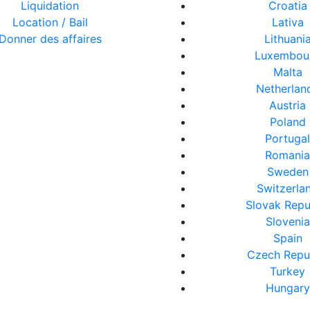
Liquidation
Croatia
Location / Bail
Lativa
Donner des affaires
Lithuani
Luxembou
Malta
Netherlan
Austria
Poland
Portuga
Romani
Sweden
Switzerla
Slovak Repu
Slovenia
Spain
Czech Repu
Turkey
Hungary