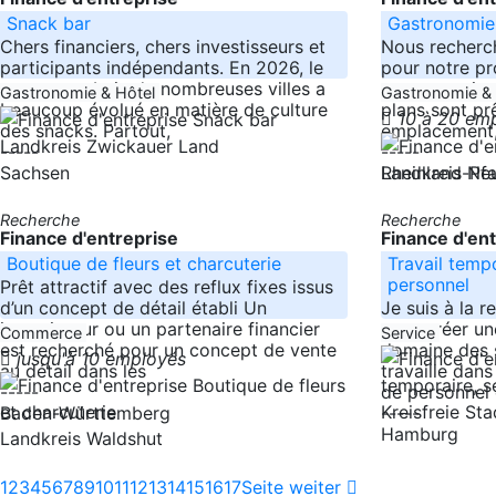
Snack bar
Gastronomie
Chers financiers, chers investisseurs et
Nous recherch
participants indépendants. En 2026, le
pour notre pr
paysage urbain de nombreuses villes a
gastronomie a
Gastronomie & Hôtel
Gastronomie &
beaucoup évolué en matière de culture
plans sont pr
10 à 20 em
des snacks. Partout,
emplacement, 
Landkreis Zwickauer Land
-----
-----
Sachsen
Rheinland-Pfa
Landkreis N
Recherche
Recherche
Finance d'entreprise
Finance d'en
Boutique de fleurs et charcuterie
Travail tempo
personnel
Prêt attractif avec des reflux fixes issus
d’un concept de détail établi Un
Je suis à la r
investisseur ou un partenaire financier
pour créer un
Commerce
Service
est recherché pour un concept de vente
domaine des 
jusqu'à 10 employés
au détail dans les
travaille dan
-----
de personnel 
Kreisfreie S
Baden-Württemberg
-----
Hamburg
Landkreis Waldshut
1
2
3
4
5
6
7
8
9
10
11
12
13
14
15
16
17
Seite weiter