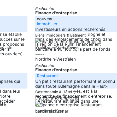
Recherche
Finance d'entreprise
nouveau
Immobilier
Investisseurs en actions recherchés
ise établie
pour MFH à Düsseldorf, Cologne et
Biens immobiliers & Bâtiment
succès sur le
dans des emplacements de choix dans
us proposons
la région de la Ruhr. Financement
Kreisfreie Stadt Essen
per à
bancaire à 90-100 %, la part de fonds
-----
Nordrhein-Westfalen
Recherche
Finance d'entreprise
Restaurant
prises qui
Un petit restaurant performant et connu
dans toute l’Allemagne dans le Haut-
 dans leur
Harz, avec 4 employés, est à la
Gastronomie & Hôtel
Notre
recherche de financement d’entreprise.
jusqu'à 10 employés
’accéder
Le restaurant est situé dans une
-----
Niedersachsen
Landkreis Goslar