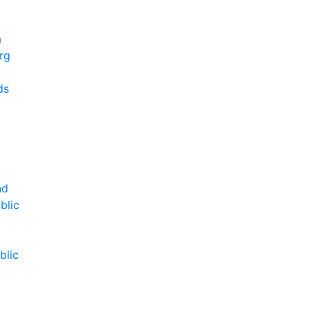
a
rg
ds
l
a
nd
blic
blic