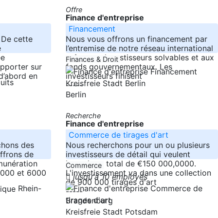
Offre
Finance d'entreprise
Financement
 De cette
Nous vous offrons un financement par
e
l’entremise de notre réseau international
ée
grâce aux investisseurs solvables et aux
Finances & Droit
apporter sur
fonds gouvernementaux. Les
d’abord en
investisseurs finisent
Kreisfreie Stadt Berlin
-----
Berlin
Recherche
Finance d'entreprise
Commerce de tirages d'art
chons des
Nous recherchons pour un ou plusieurs
ffrons de
investisseurs de détail qui veulent
munération
investir un total de €150 000,0000.
Commerce
4000 et 6000
L'investissement va dans une collection
jusqu'à 10 employés
de 900 000 tirages d'art
Rhein-
-----
Brandenburg
Kreisfreie Stadt Potsdam