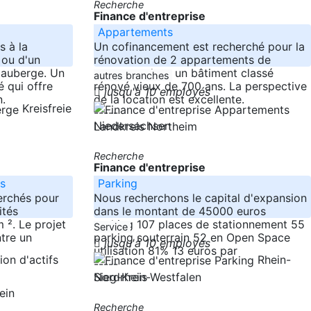
Recherche
Finance d'entreprise
Appartements
 à la
Un cofinancement est recherché pour la
 ou d'un
rénovation de 2 appartements de
d'auberge. Un
vacances dans un bâtiment classé
autres branches
é qui offre
rénové vieux de 700 ans. La perspective
jusqu'à 10 employés
n.
de la location est excellente.
Kreisfreie
-----
Niedersachsen
Landkreis Northeim
Recherche
Finance d'entreprise
rs
Parking
erchés pour
Nous recherchons le capital d'expansion
ités
dans le montant de 45000 euros
m ². Le projet
parking 107 places de stationnement 55
Service
tre un
parking souterrain 52 en Open Space
jusqu'à 10 employés
utilisation 81% 13 euros par
Rhein-
-----
Nordrhein-Westfalen
Sieg-Kreis
tein
Recherche