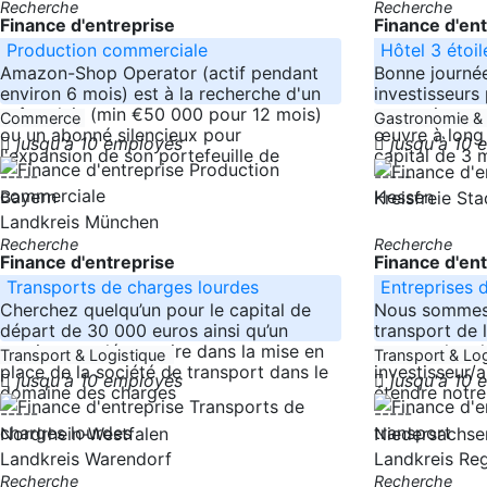
Recherche
Recherche
Finance d'entreprise
Finance d'en
Production commerciale
Hôtel 3 étoil
Amazon-Shop Operator (actif pendant
Bonne journé
environ 6 mois) est à la recherche d'un
investisseurs 
prêt-relais (min €50 000 pour 12 mois)
entreprise av
Commerce
Gastronomie &
ou un abonné silencieux pour
œuvre à long 
jusqu'à 10 employés
jusqu'à 10
l'expansion de son portefeuille de
capital de 3 
-----
-----
Bayern
Hessen
Kreisfreie St
Landkreis München
Recherche
Recherche
Finance d'entreprise
Finance d'en
Transports de charges lourdes
Entreprises 
Cherchez quelqu’un pour le capital de
Nous sommes 
départ de 30 000 euros ainsi qu’un
transport de 
soutien supplémentaire dans la mise en
nous recherc
Transport & Logistique
Transport & Lo
place de la société de transport dans le
investisseur/
jusqu'à 10 employés
jusqu'à 10
domaine des charges
étendre notre
-----
-----
Nordrhein-Westfalen
Niedersachse
Landkreis Warendorf
Landkreis Re
Recherche
Recherche