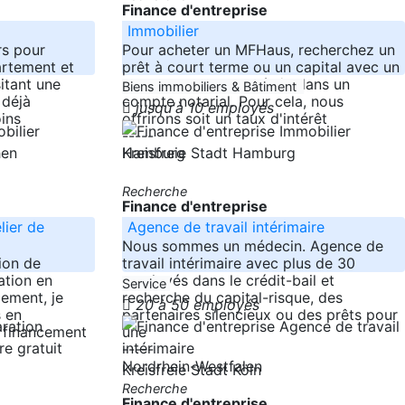
Finance d'entreprise
Immobilier
rs pour
Pour acheter un MFHaus, recherchez un
artement et
prêt à court terme ou un capital avec un
itant une
bon retour pour le dépôt dans un
Biens immobiliers & Bâtiment
 déjà
compte notarial. Pour cela, nous
jusqu'à 10 employés
oins
offrirons soit un taux d'intérêt
-----
Hamburg
chen
Kreisfreie Stadt Hamburg
Recherche
Finance d'entreprise
lier de
Agence de travail intérimaire
Nous sommes un médecin. Agence de
ion de
travail intérimaire avec plus de 30
ation en
employés dans le crédit-bail et
Service
ement, je
recherche du capital-risque, des
20 à 50 employés
s en
partenaires silencieux ou des prêts pour
e financement
une
-----
Nordrhein-Westfalen
Kreisfreie Stadt Köln
Recherche
Finance d'entreprise