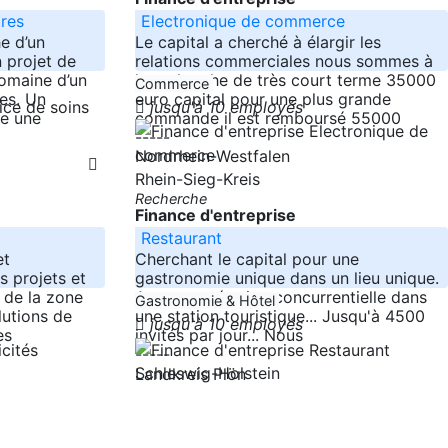
ires
Electronique de commerce
e d’un
Le capital a cherché à élargir les
n projet de
relations commerciales nous sommes à
domaine d’un
la recherche de très court terme 35000
Commerce
es. Un
euro capital pour une plus grande
jusqu'à 10 employés
re une
commande il est remboursé 55000
-----
Nordrhein-Westfalen
Rhein-Sieg-Kreis
Recherche
Finance d'entreprise
Restaurant
et
Cherchant le capital pour une
s projets et
gastronomie unique dans un lieu unique.
 de la zone
Aucune opération concurrentielle dans
Gastronomie & Hôtel
lutions de
une station touristique... Jusqu'à 4500
jusqu'à 10 employés
es
invités par jour... Nous
-----
Schleswig-Holstein
Landkreis Plön