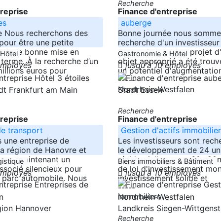
Recherche
treprise
Finance d'entreprise
es
auberge
e Nous recherchons des
Bonne journée nous sommes
pour être une petite
recherche d'un investisseur
ec une bonne mise en
partenaire pour un projet 
 Hôtel
Gastronomie & Hôtel
terme. À la recherche d’un
objet approprié a été trouv
 employés
jusqu'à 10 employés
millions euros pour
un potentiel d'augmentatio
-----
Nordrhein-Westfalen
adt Frankfurt am Main
Stadt Essen
Recherche
treprise
Finance d'entreprise
de transport
Gestion d'actifs immobilie
une entreprise de
Les investisseurs sont rech
la région de Hanovre et
le développement de 24 un
hons maintenant un
résidentielles entre 60.. 90
gistique
Biens immobiliers & Bâtiment
associé silencieux pour
de loi d'investissement mon
 employés
jusqu'à 10 employés
 parc automobile. Nous
investissement solide et
-----
n
Nordrhein-Westfalen
gion Hannover
Landkreis Siegen-Wittgens
Recherche