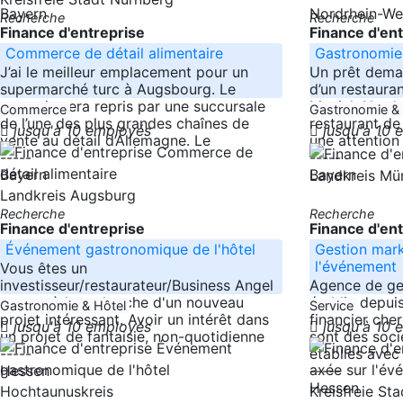
Bayern
Nordrhein-We
Recherche
Recherche
Finance d'entreprise
Finance d'en
Commerce de détail alimentaire
Gastronomie
J’ai le meilleur emplacement pour un
Un prêt deman
supermarché turc à Augsbourg. Le
d’un restauran
magasin sera repris par une succursale
Munich Nord. 
Commerce
Gastronomie &
de l’une des plus grandes chaînes de
restaurant de 
jusqu'à 10 employés
jusqu'à 10
vente au détail d’Allemagne. Le
une attention
-----
-----
Bayern
Bayern
Landkreis M
Landkreis Augsburg
Recherche
Recherche
Finance d'entreprise
Finance d'en
Événement gastronomique de l'hôtel
Gestion mark
l'événement
Vous êtes un
investisseur/restaurateur/Business Angel
Agence de ge
et sont à la recherche d'un nouveau
établie depui
Gastronomie & Hôtel
Service
projet intéressant. Avoir un intérêt dans
financier cher
jusqu'à 10 employés
jusqu'à 10
un projet de fantaisie, non-quotidienne
sont des soci
-----
établies ave
Hessen
-----
Hessen
Hochtaunuskreis
Kreisfreie St