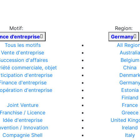
Motif:
Region:
nce d'entreprise
Germany
Tous les motifs
All Regio
Vente d'entreprise
Australi
uccession d'affaires
Belgium
riété commerciale, objet
China
ticipation d'entreprise
Denmar
Finance d'entreprise
German
opération d'entreprise
Estonia
Finland
Joint Venture
France
Franchise / Licence
Greece
Idée d'entreprise
United Kin
nvention / Innovation
Ireland
Compagnie Shell
Italy