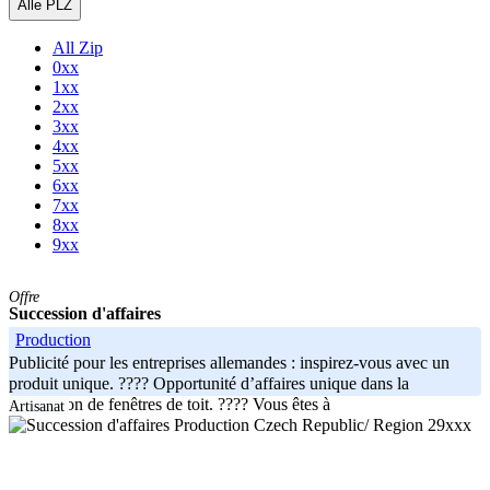
Alle PLZ
All Zip
0xx
1xx
2xx
3xx
4xx
5xx
6xx
7xx
8xx
9xx
Offre
Succession d'affaires
Production
Publicité pour les entreprises allemandes : inspirez-vous avec un
produit unique. ???? Opportunité d’affaires unique dans la
production de fenêtres de toit. ???? Vous êtes à
Artisanat
Czech Republic/ Region 29xxx