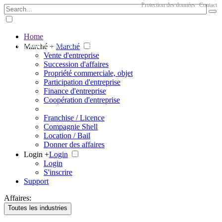
Protection des données
Contact
Home
The big marketplace for business
Marché +
Marché
Vente d'entreprise
Succession d'affaires
Propriété commerciale, objet
Participation d'entreprise
Finance d'entreprise
Coopération d'entreprise
Franchise / Licence
Compagnie Shell
Location / Bail
Donner des affaires
Login +
Login
Login
S'inscrire
Support
Affaires:
Toutes les industries