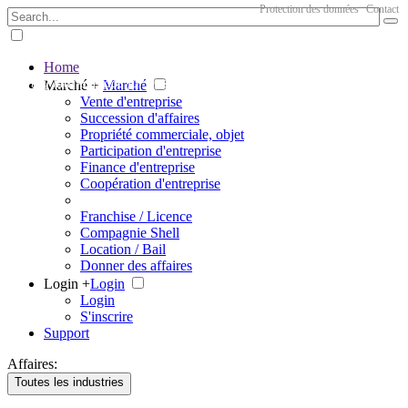
Protection des données
Contact
Home
The big marketplace for business
Marché +
Marché
Vente d'entreprise
Succession d'affaires
Propriété commerciale, objet
Participation d'entreprise
Finance d'entreprise
Coopération d'entreprise
Franchise / Licence
Compagnie Shell
Location / Bail
Donner des affaires
Login +
Login
Login
S'inscrire
Support
Affaires:
Toutes les industries