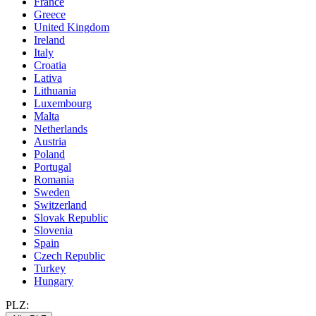
France
Greece
United Kingdom
Ireland
Italy
Croatia
Lativa
Lithuania
Luxembourg
Malta
Netherlands
Austria
Poland
Portugal
Romania
Sweden
Switzerland
Slovak Republic
Slovenia
Spain
Czech Republic
Turkey
Hungary
PLZ: