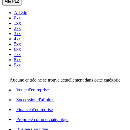
Alle PLZ
All Zip
0xx
1xx
2xx
3xx
4xx
5xx
6xx
7xx
8xx
9xx
Aucune entrée ne se trouve actuellement dans cette catégorie
Vente d'entreprise
Succession d'affaires
Finance d'entreprise
Propriété commerciale, objet
Business en ligne