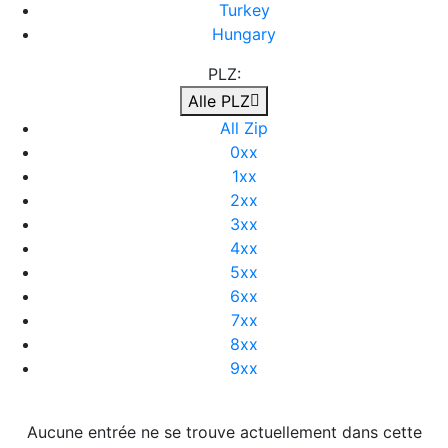
Turkey
Hungary
PLZ:
Alle PLZ
All Zip
0xx
1xx
2xx
3xx
4xx
5xx
6xx
7xx
8xx
9xx
Aucune entrée ne se trouve actuellement dans cette