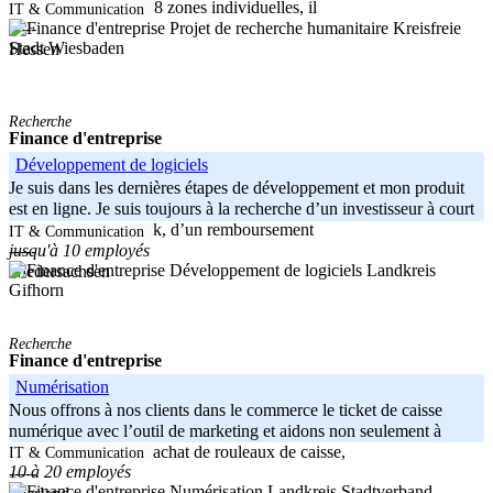
composé d'au moins 8 zones individuelles, il
IT & Communication
Kreisfreie
-----
Stadt Wiesbaden
Hessen
Recherche
Finance d'entreprise
Développement de logiciels
Je suis dans les dernières étapes de développement et mon produit
est en ligne. Je suis toujours à la recherche d’un investisseur à court
terme de plus de 300k, d’un remboursement
IT & Communication
jusqu'à 10 employés
-----
Landkreis
Niedersachsen
Gifhorn
Recherche
Finance d'entreprise
Numérisation
Nous offrons à nos clients dans le commerce le ticket de caisse
numérique avec l’outil de marketing et aidons non seulement à
économiser lors de l’achat de rouleaux de caisse,
IT & Communication
10 à 20 employés
-----
Landkreis Stadtverband