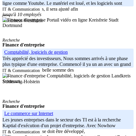
ligne comme Youtube. Le matériel est loué, et les logiciels sont
achetés et développés, il sera ajusté afin
IT & Communication
jusqu'à 10 employés
-----
Kreisfreie Stadt
Nordrhein-Westfalen
Dortmund
Recherche
Finance d'entreprise
Comptabilité, logiciels de gestion
Très apprécié des investisseurs, Nous sommes arrivés à une phase
plus typique d'une entreprise. Commencé il ya un an avec un grand
enthousiasme et une belle somme des
IT & Communication
Landkreis
-----
Stormarn
Schleswig-Holstein
Recherche
Finance d'entreprise
Le commerce sur Internet
Les jeunes entreprises dans le secteur des TI est à la recherche
Kaptial d'exécution d'un projet d'entreprise. Avec Nowhow
échéant, une entreprise doit être développé,
IT & Communication