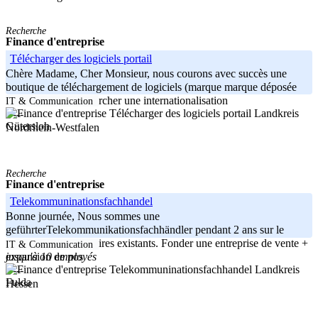
Recherche
Finance d'entreprise
Télécharger des logiciels portail
Chère Madame, Cher Monsieur, nous courons avec succès une
boutique de téléchargement de logiciels (marque marque déposée
depuis 2000) à rechercher une internationalisation
IT & Communication
Landkreis
-----
Gütersloh
Nordrhein-Westfalen
Recherche
Finance d'entreprise
Telekommuninationsfachhandel
Bonne journée, Nous sommes une
geführterTelekommunikationsfachhändler pendant 2 ans sur le
marché des propriétaires existants. Fonder une entreprise de vente +
IT & Communication
jusqu'à 10 employés
expansion de nos
Landkreis
-----
Fulda
Hessen