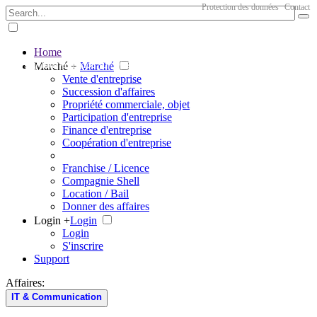
Protection des données
Contact
Home
The big marketplace for business
Marché +
Marché
Vente d'entreprise
Succession d'affaires
Propriété commerciale, objet
Participation d'entreprise
Finance d'entreprise
Coopération d'entreprise
Franchise / Licence
Compagnie Shell
Location / Bail
Donner des affaires
Login +
Login
Login
S'inscrire
Support
Affaires:
IT & Communication