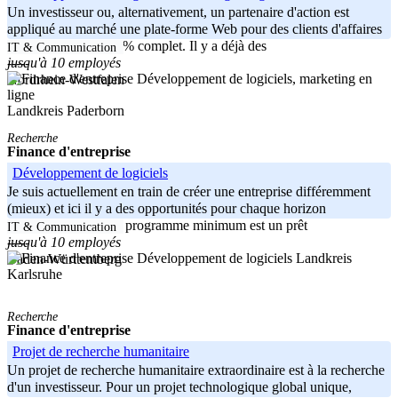
Un investisseur ou, alternativement, un partenaire d'action est
appliqué au marché une plate-forme Web pour des clients d'affaires
(B2B). L'outil est 90% complet. Il y a déjà des
IT & Communication
jusqu'à 10 employés
-----
Nordrhein-Westfalen
Landkreis Paderborn
Recherche
Finance d'entreprise
Développement de logiciels
Je suis actuellement en train de créer une entreprise différemment
(mieux) et ici il y a des opportunités pour chaque horizon
d’investissement. Le programme minimum est un prêt
IT & Communication
jusqu'à 10 employés
-----
Landkreis
Baden-Württemberg
Karlsruhe
Recherche
Finance d'entreprise
Projet de recherche humanitaire
Un projet de recherche humanitaire extraordinaire est à la recherche
d'un investisseur. Pour un projet technologique global unique,