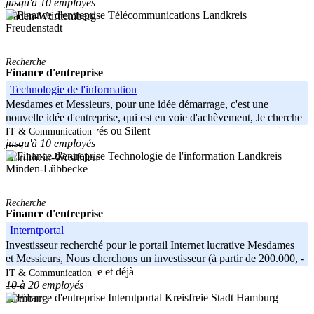
jusqu'à 10 employés
-----
Landkreis
Baden-Württemberg
Freudenstadt
Recherche
Finance d'entreprise
Technologie de l'information
Mesdames et Messieurs, pour une idée démarrage, c'est une
nouvelle idée d'entreprise, qui est en voie d'achèvement, Je cherche
des investisseurs privés ou Silent
IT & Communication
jusqu'à 10 employés
-----
Landkreis
Nordrhein-Westfalen
Minden-Lübbecke
Recherche
Finance d'entreprise
Interntportal
Investisseur recherché pour le portail Internet lucrative Mesdames
et Messieurs, Nous cherchons un investisseur (à partir de 200.000, -
?) pour une idée mûre et déjà
IT & Communication
10 à 20 employés
-----
Kreisfreie Stadt Hamburg
Hamburg