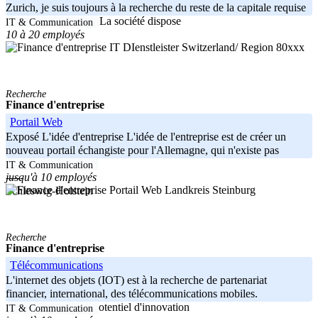
Zurich, je suis toujours à la recherche du reste de la capitale requise
de 25% de la valeur. La société dispose
IT & Communication
10 à 20 employés
Switzerland/ Region 80xxx
Recherche
Finance d'entreprise
Portail Web
Exposé L'idée d'entreprise L'idée de l'entreprise est de créer un
nouveau portail échangiste pour l'Allemagne, qui n'existe pas
encore sous cette
IT & Communication
jusqu'à 10 employés
-----
Landkreis Steinburg
Schleswig-Holstein
Recherche
Finance d'entreprise
Télécommunications
L'internet des objets (IOT) est à la recherche de partenariat
financier, international, des télécommunications mobiles.
Actuellement: a) le potentiel d'innovation
IT & Communication