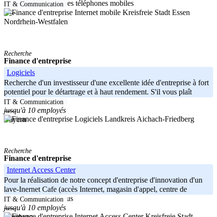
L'Internet mobile et les téléphones mobiles
IT & Communication
Kreisfreie Stadt Essen
-----
Nordrhein-Westfalen
Recherche
Finance d'entreprise
Logiciels
Recherche d'un investisseur d'une excellente idée d'entreprise à fort
potentiel pour le détartrage et à haut rendement. S'il vous plaît
demander le plan
IT & Communication
jusqu'à 10 employés
-----
Landkreis Aichach-Friedberg
Bayern
Recherche
Finance d'entreprise
Internet Access Center
Pour la réalisation de notre concept d'entreprise d'innovation d'un
lave-Inernet Cafe (accès Internet, magasin d'appel, centre de
lessive, et le bar) Nous
IT & Communication
jusqu'à 10 employés
-----
Kreisfreie Stadt
Hamburg