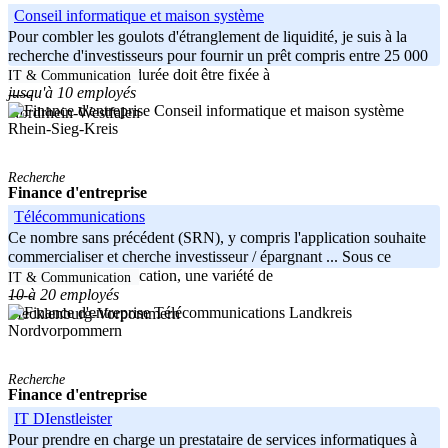
Conseil informatique et maison système
Pour combler les goulots d'étranglement de liquidité, je suis à la
recherche d'investisseurs pour fournir un prêt compris entre 25 000
et 35 000 euros. La durée doit être fixée à
IT & Communication
jusqu'à 10 employés
-----
Nordrhein-Westfalen
Rhein-Sieg-Kreis
Recherche
Finance d'entreprise
Télécommunications
Ce nombre sans précédent (SRN), y compris l'application souhaite
commercialiser et cherche investisseur / épargnant ... Sous ce
numéro et cette application, une variété de
IT & Communication
10 à 20 employés
-----
Landkreis
Mecklenburg-Vorpommern
Nordvorpommern
Recherche
Finance d'entreprise
IT DIenstleister
Pour prendre en charge un prestataire de services informatiques à