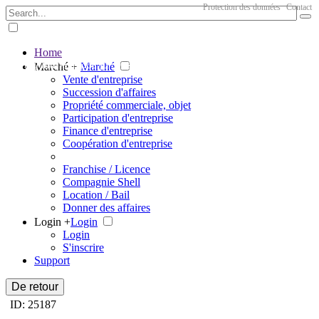
Protection des données
Contact
Home
The big marketplace for business
Marché +
Marché
Vente d'entreprise
Succession d'affaires
Propriété commerciale, objet
Participation d'entreprise
Finance d'entreprise
Coopération d'entreprise
Franchise / Licence
Compagnie Shell
Location / Bail
Donner des affaires
Login +
Login
Login
S'inscrire
Support
De retour
ID: 25187