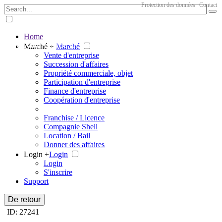
Protection des données
Contact
Home
The big marketplace for business
Marché +
Marché
Vente d'entreprise
Succession d'affaires
Propriété commerciale, objet
Participation d'entreprise
Finance d'entreprise
Coopération d'entreprise
Franchise / Licence
Compagnie Shell
Location / Bail
Donner des affaires
Login +
Login
Login
S'inscrire
Support
De retour
ID: 27241