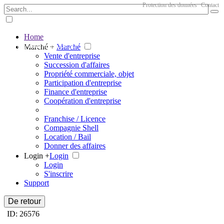
Protection des données
Contact
Home
The big marketplace for business
Marché +
Marché
Vente d'entreprise
Succession d'affaires
Propriété commerciale, objet
Participation d'entreprise
Finance d'entreprise
Coopération d'entreprise
Franchise / Licence
Compagnie Shell
Location / Bail
Donner des affaires
Login +
Login
Login
S'inscrire
Support
De retour
ID: 26576