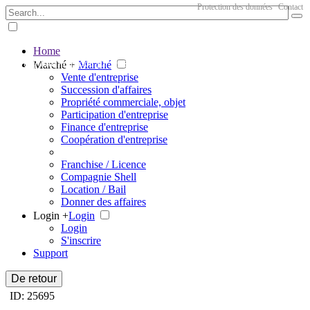
Protection des données
Contact
Home
The big marketplace for business
Marché +
Marché
Vente d'entreprise
Succession d'affaires
Propriété commerciale, objet
Participation d'entreprise
Finance d'entreprise
Coopération d'entreprise
Franchise / Licence
Compagnie Shell
Location / Bail
Donner des affaires
Login +
Login
Login
S'inscrire
Support
De retour
ID: 25695