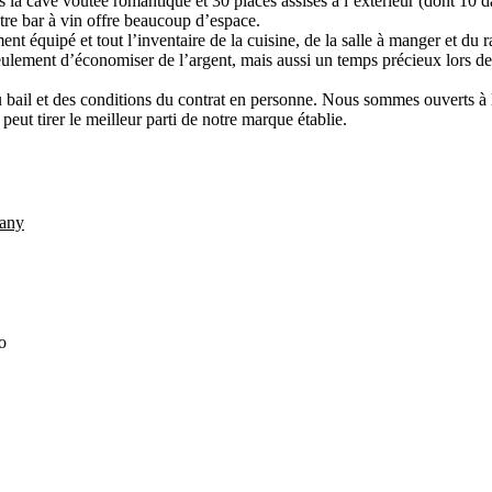
 la cave voûtée romantique et 30 places assises à l’extérieur (dont 10 d
notre bar à vin offre beaucoup d’espace.
ent équipé et tout l’inventaire de la cuisine, de la salle à manger et du 
ulement d’économiser de l’argent, mais aussi un temps précieux lors de
 bail et des conditions du contrat en personne. Nous sommes ouverts à 
 peut tirer le meilleur parti de notre marque établie.
any
o