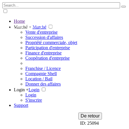
Home
The big marketplace for business
Marché +
Marché
Vente d'entreprise
Succession d'affaires
Propriété commerciale, objet
Participation d'entreprise
Finance d'entreprise
Coopération d'entreprise
Franchise / Licence
Compagnie Shell
Location / Bail
Donner des affaires
Login +
Login
Login
S'inscrire
Support
De retour
ID: 25094