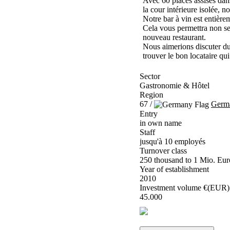
Avec 60 places assises dans
la cour intérieure isolée, 
Notre bar à vin est entièrem
Cela vous permettra non se
nouveau restaurant.
Nous aimerions discuter du
trouver le bon locataire qui
Sector
Gastronomie & Hôtel
Region
67 /
Germ
Entry
in own name
Staff
jusqu'à 10 employés
Turnover class
250 thousand to 1 Mio. Eur
Year of establishment
2010
Investment volume €(EUR)
45.000