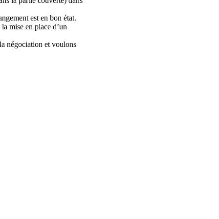
ans la partie couverte) dans
rangement est en bon état.
 la mise en place d’un
la négociation et voulons