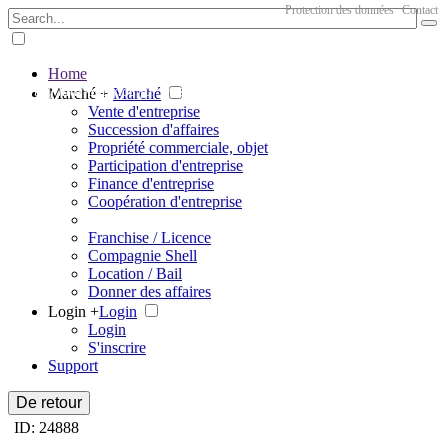
Protection des données
Contact
Home
The big marketplace for business
Marché +
Marché
Vente d'entreprise
Succession d'affaires
Propriété commerciale, objet
Participation d'entreprise
Finance d'entreprise
Coopération d'entreprise
Franchise / Licence
Compagnie Shell
Location / Bail
Donner des affaires
Login +
Login
Login
S'inscrire
Support
De retour
ID: 24888