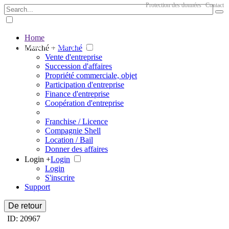
Protection des données
Contact
Home
The big marketplace for business
Marché +
Marché
Vente d'entreprise
Succession d'affaires
Propriété commerciale, objet
Participation d'entreprise
Finance d'entreprise
Coopération d'entreprise
Franchise / Licence
Compagnie Shell
Location / Bail
Donner des affaires
Login +
Login
Login
S'inscrire
Support
De retour
ID: 20967