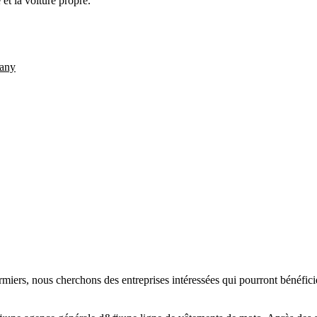
et la voiture propre.
any
rmiers, nous cherchons des entreprises intéressées qui pourront bénéficie