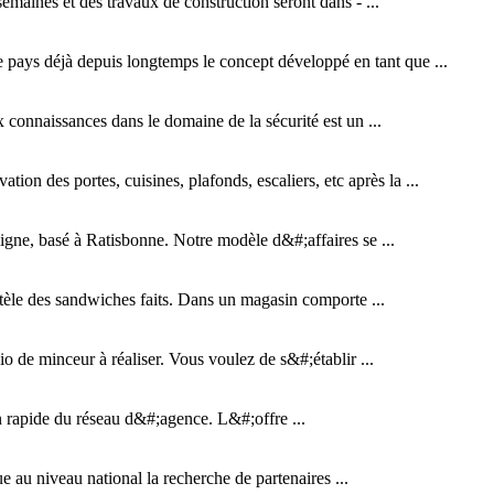
maines et des travaux de construction seront dans - ...
 pays déjà depuis longtemps le concept développé en tant que ...
 connaissances dans le domaine de la sécurité est un ...
n des portes, cuisines, plafonds, escaliers, etc après la ...
gne, basé à Ratisbonne. Notre modèle d&#;affaires se ...
entèle des sandwiches faits. Dans un magasin comporte ...
de minceur à réaliser. Vous voulez de s&#;établir ...
n rapide du réseau d&#;agence. L&#;offre ...
 au niveau national la recherche de partenaires ...