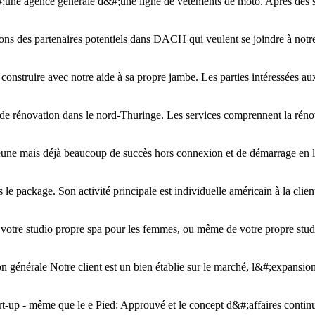
&#;une agence générale d&#;une ligne de vêtements de moto. Après des se
ns des partenaires potentiels dans DACH qui veulent se joindre à notre
construire avec notre aide à sa propre jambe. Les parties intéressées aux
rénovation dans le nord-Thuringe. Les services comprennent la rénovatio
une mais déjà beaucoup de succès hors connexion et de démarrage en li
 le package. Son activité principale est individuelle américain à la cli
tre studio propre spa pour les femmes, ou même de votre propre studio 
on générale Notre client est un bien établie sur le marché, l&#;expansio
art-up - même que le e Pied: Approuvé et le concept d&#;affaires continue