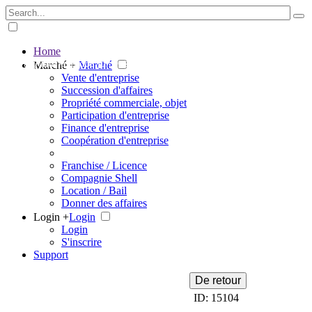
Home
The big marketplace for business
Marché +
Marché
Vente d'entreprise
Succession d'affaires
Propriété commerciale, objet
Participation d'entreprise
Finance d'entreprise
Coopération d'entreprise
Franchise / Licence
Compagnie Shell
Location / Bail
Donner des affaires
Login +
Login
Login
S'inscrire
Support
De retour
ID: 15104